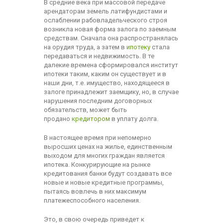
В средние века при массовой передаче
арендаторам земель латифундистами и
ослаблении рабовладельческого строя
возникла новая форма залога по заемным
средствам. Сначала она распространялась
на орудия труда, а затем в
ипотеку
стала
передаваться и недвижимость. В те
далекие времена сформировался институт
ипотеки таким, каким он существует и в
наши дни, т.е. имущество, находящееся в
залоге принадлежит заемщику, но, в случае
нарушения последним договорных
обязательств, может быть
продано
кредитором
в уплату долга.
В настоящее время при непомерно
выросших ценах на жилье, единственным
выходом для многих граждан является
ипотека. Конкурирующие на рынке
кредитования банки будут создавать все
новые и новые кредитные программы,
пытаясь вовлечь в них максимум
платежеспособного населения.
Это, в свою очередь приведет к