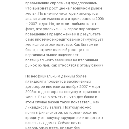
превышению спроса над предложением,
что вызовет рост цен на первичном рынке
жилья. По мнению некоторых экспертов
аналитиков именно это и произошло в 2006
– 2007 годах. Но, не стоит забывать тот
факт, что увеличенный спрос порождает
повышенное предложение и в результате
само ипотечное кредитование стимулирует
жилищное строительство. Как бы там ни
было, а стремительный рост цен на
первичном рынке нацеливает
потенциального заемщика на вторичный
рынок жилья. Как относятся к этому банки?
По неофициальным данным более
пятидесяти процентов заключенных
договоров ипотеки за ноябрь 2007 – март
2008 это договора на покупку вторичного
жилья. Важно отметить, что для банка в
этом случае важен такой показатель, как
ликвидность залога. Поэтому можно
понять финансистов, которые неохотно
кредитуют покупку «хрущовок» и квартир в
панельных домах. Сейчас почти
невозможно взять кредит без