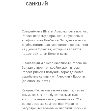
санкций
Соединённые Штаты Америки считают, что
Россия напрямую причастна к усилению
конфликта на Донбассе. Западная пресса
опубликовала данную новость со ссылкой
на Джоша Эрнеста, который является
представителем Белого дома.
К заявлениям о непричастности России на
Западе относятся крайне скептически.
Россия рискует получить гораздо более
серьёзные санкции от Америки и Европы
(со слов Эрнеста).
Канцлер Германии также заявила, что на
саммите ЕС вновь будет подыматься
вопрос о механизмах давления на РФ в
связи с переходом границы Украины
регулярными военными частями России и