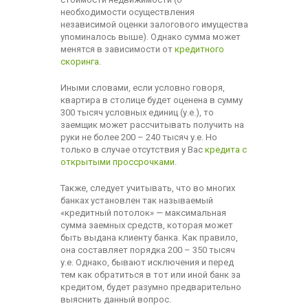
необходимости осуществления
независимой оценки залогового имущества
упоминалось выше). Однако сумма может
менятся в зависимости от
кредитного
скоринга
.
Иными словами, если условно говоря,
квартира в столице будет оценена в сумму
300 тысяч условных единиц (у.е.), то
заемщик может рассчитывать получить на
руки не более 200 – 240 тысяч у.е. Но
только в случае отсутствия у Вас
кредита с
открытыми проссрочками
.
Также, следует учитывать, что во многих
банках установлен так называемый
«кредитный потолок» — максимальная
сумма заемных средств, которая может
быть выдана клиенту банка. Как правило,
она составляет порядка 200 – 350 тысяч
у.е. Однако, бывают исключения и перед
тем как обратиться в тот или иной банк за
кредитом, будет разумно предварительно
выяснить данный вопрос.