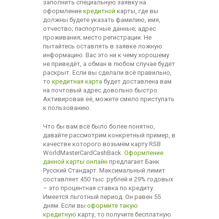
заполнить специальную заявку на
оформление
кредитной
карты, где вы
должны будете указать фамилию, имя,
отчество; паспортные данные; адрес
проживания; место регистрации. Не
пытайтесь оставлять в заявке ложную
информацию. Вас это ни к чему хорошему
не приведёт, а обман в любом случае будет
раскрыт. Если вы сделали всё правильно,
то
кредитная карта
будет доставлена вам
на почтовый адрес довольно быстро.
Активировав её, можете смело приступать
к пользованию.
Что бы вам всё было более понятно,
давайте рассмотрим конкретный пример, в
качестве которого возьмём карту RSB
WorldMasterCardCashBack.
Оформление
данной карты онлайн
предлагает Банк
Русский Стандарт. Максимальный лимит
составляет 450 тыс. рублей и 29% годовых
– это процентная ставка по кредиту.
Имеется льготный период. Он равен 55
дням. Если вы
оформите такую
кредитную
карту, то получите бесплатную