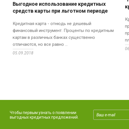
Выгодное использование кредитных
к
средств карты при льготном периоде
К
Кредитная карта - отнюдь не дешевый
п
финансовый инструмент. Проценты по кредитным
п
картам в различных банках существенно
п
отличаются, но все равно ...
0
05.09.2018
Чтобы первым узнать о появлении
выгодных кредитных предложений.