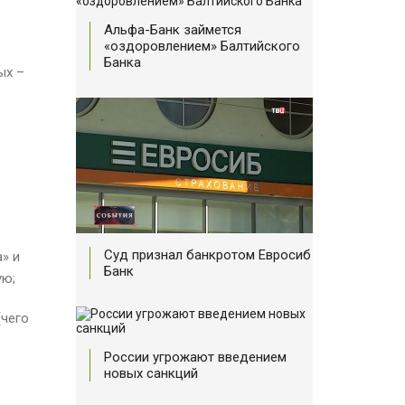
е
Альфа-Банк займется
«оздоровлением» Балтийского
Банка
ых –
Суд признал банкротом Евросиб
» и
Банк
ую;
(чего
России угрожают введением
новых санкций