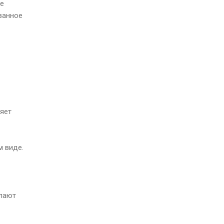
че
ванное
яет
м виде.
елают