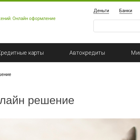
Деньги
Банки
Кредитные карты
Автокредиты
Ми
шение
нлайн решение