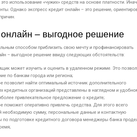
это использование «чужих» средств на основе платности. Ина
енты. Однако экспресс кредит онлайн – это решение, ориентиро
причин.
 онлайн – выгодное решение
альным способом приблизить свою мечту и профинансировать
лайн – выгодное решение ввиду следующих обстоятельств:
мщик может изучить и оценить в удаленном режиме. Это позвол
ие по банкам города или региона;
ое позволит найти оптимальный источник дополнительного
х кредитных организаций представлены в наглядном и удобно
иболее привлекательное предложение о кредите;
ое поможет оперативно привлечь средства. Для этого всего
ей необходимую сумму, персональные данные и контактную
ы по подготовке кредитного договора менеджеры банка прод
ремя;