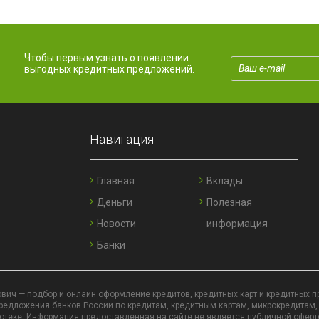
Чтобы первым узнать о появлении
выгодных кредитных предложений.
Навигация
Главная
Вклады
Деньги
Полезная
Новости
информация
Банки
вич — подбор и онлайн оформление кредитов, кредитных карт и кредитных п
едложения банков России по кредитам, кредитным картам, микрокредитам,
отеке. Информация предоставленная на сайте не является публичной оферт