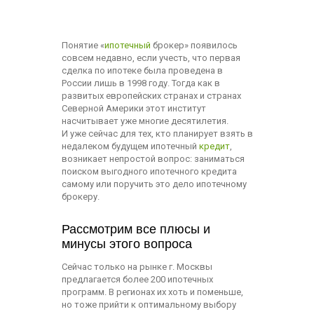
Понятие «
ипотечный
брокер» появилось
совсем недавно, если учесть, что первая
сделка по ипотеке была проведена в
России лишь в 1998 году. Тогда как в
развитых европейских странах и странах
Северной Америки этот институт
насчитывает уже многие десятилетия.
И уже сейчас для тех, кто планирует взять в
недалеком будущем ипотечный
кредит
,
возникает непростой вопрос: заниматься
поиском выгодного ипотечного кредита
самому или поручить это дело ипотечному
брокеру.
Рассмотрим все плюсы и
минусы этого вопроса
Сейчас только на рынке г. Москвы
предлагается более 200 ипотечных
программ. В регионах их хоть и поменьше,
но тоже прийти к оптимальному выбору