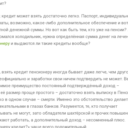
ит?
кредит может взять достаточно легко. Паспорт, индивидуаль
латы, возможно, какое-либо дополнительное обеспечение и вот
ной денежной суммы. Но вот как быть тем, кто уже на пенсии?
ломался холодильник, нужна определённая сумма денег на лечен
онеру
и выдаются ли такие кредиты вообще?
взять кредит пенсионеру иногда бывает даже легче, чем друг
неофициально и заработки свои ничем подтвердить не может. В
оримое преимущество постоянный подтверждённый доход –
 её размер проще простого – достаточно взять выписку в Пен
ко в одном случае – смерти. Именно это обстоятельство делает
ательными в глазах банков. Разумеется, те, кто получает
ывать не могут, зато обладатели шахтёрской и прочих повышен
лжают работать, а дополнительный доход – несомненный плюс.
онеру кредит?» чаще всего положительный.