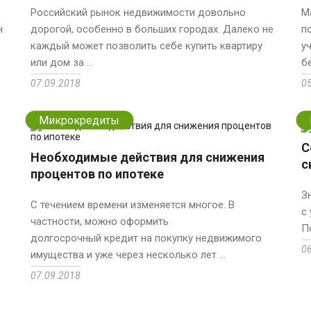
Российский рынок недвижимости довольно
М
н
дорогой, особенно в больших городах. Далеко не
п
каждый может позволить себе купить квартиру
у
или дом за ...
бе
07.09.2018
0
Микрокредиты
С
Необходимые действия для снижения
с
процентов по ипотеке
З
С течением времени изменяется многое. В
с
частности, можно оформить
П
долгосрочный кредит на покупку недвижимого
0
имущества и уже через несколько лет ...
07.09.2018