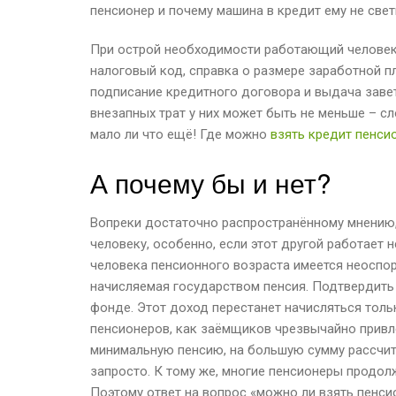
пенсионер и почему машина в кредит ему не свет
При острой необходимости работающий человек 
налоговый код, справка о размере заработной п
подписание кредитного договора и выдача завет
внезапных трат у них может быть не меньше – с
мало ли что ещё! Где можно
взять кредит пенси
А почему бы и нет?
Вопреки достаточно распространённому мнению, 
человеку, особенно, если этот другой работает 
человека пенсионного возраста имеется неосп
начисляемая государством пенсия. Подтвердить
фонде. Этот доход перестанет начисляться толь
пенсионеров, как заёмщиков чрезвычайно привлек
минимальную пенсию, на большую сумму рассчит
запросто. К тому же, многие пенсионеры продо
Поэтому ответ на вопрос «можно ли взять пенси