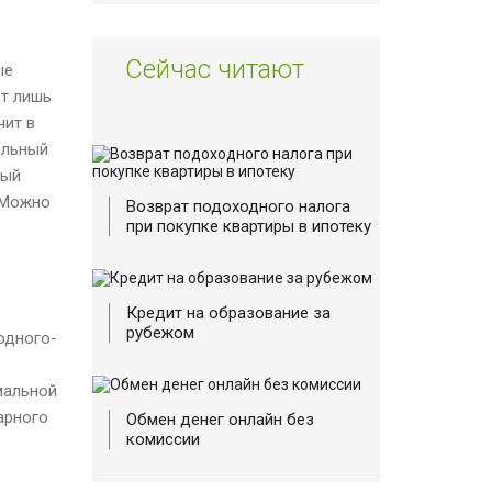
Сейчас читают
ые
ют лишь
чит в
ельный
ный
 Можно
Возврат подоходного налога
при покупке квартиры в ипотеку
Кредит на образование за
рубежом
одного-
мальной
арного
Обмен денег онлайн без
комиссии