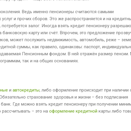
поколения. Ведь именно пенсионеры считаются самыми
слуг и прочих сборов. Это же распространяется и на кредитн
, потребуется залог. Иногда взять кредит пенсионеру разреша
на банковскую карту или счёт. Впрочем, это предложение прозву
иков, может послужить недвижимость, автомобиль, реже – зем
едитной суммы, как правило, одинаковы: паспорт, индивидуаль
выдаваемая Пенсионным фондом. В ней отражён размер пенсии.
ограммам, так и на общих основаниях.
чные
и
автокредиты
, либо оформление происходит при наличии 
 Обязательно страхование здоровья и жизни – без подписания
 банк. Где можно взять кредит пенсионеру при получении мини
о рассчитывать – это на
оформление кредитной
карты либо тов