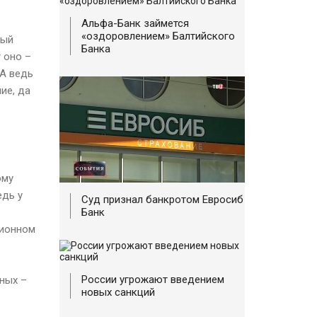
Альфа-Банк займется
«оздоровлением» Балтийского
ный
Банка
 оно –
 А ведь
ие, да
ому
едь у
Суд признал банкротом Евросиб
Банк
сионном
России угрожают введением
ных –
новых санкций