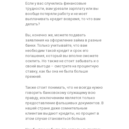
Если у вас случились финансовые
трудности, вам урезали зарплату или вы
вообще потеряли работу и не моет
выплачивать кредит вовремя, то что вам
делать?
Вы, конечно же, можете подавать
заявления на оформление займа в разные
банки. Только учитывайте, что вам
необходим такой кредит и срок его
погашения, который вы вполне сможете
осилить. Но также не стоит забывать и о
своей выгоде – смотрите на процентную
ставку, как бы она не была больше
прежней.
Также стоит понимать, что не всегда нужно
говорить банковскому служащему всю
правду, исключением является только
предоставление фальшивых документов. В
нашей стране даже сомнительным
клиентам выдают кредиты, но процент в
этом случае становиться больше.