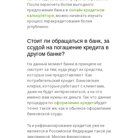
После пересчета более выгодного
предложения банка в
онлайн кредитном
калькуляторе
, можно начинать изучать
процесс перекредитования более
углубленно.
Стоит ли обращаться в банк, за
ссудой на погашение кредита в
другом банке?
На данный момент банки в принципе не
смотрят за тем, куда уйдут их средства,
которые они предоставляют. Как
потребительский кредит. Банковские
клерки, которые работают с клиентами,
даже не будут интересоваться, а на что
именно вам нужны их деньги. Так что данная
процедура по
оформлению кредита
будет
точно такой же, как и обычное оформление
банковской ссуды.
Та и рефинансирование кредитов уже не
является в Российской Федерации такой уж
диковинкой. Многие финансовые