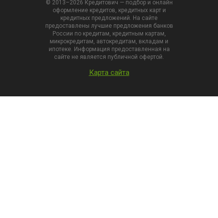
© 2013–2026 Кредитович — подбор и онлайн
оформление кредитов, кредитных карт и
кредитных предложений. На сайте
предоставлены лучшие предложения банков
России по кредитам, кредитным картам,
микрокредитам, автокредитам, вкладам и
ипотеке. Информация предоставленная на
сайте не является публичной офертой.
Карта сайта