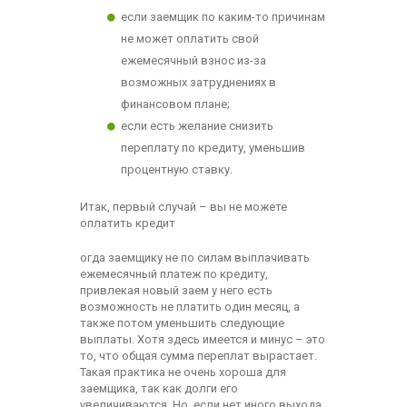
если заемщик по каким-то причинам
не может оплатить свой
ежемесячный взнос из-за
возможных затруднениях в
финансовом плане;
если есть желание снизить
переплату по кредиту, уменьшив
процентную ставку.
Итак, первый случай – вы не можете
оплатить кредит
огда заемщику не по силам выплачивать
ежемесячный платеж по кредиту,
привлекая новый заем у него есть
возможность не платить один месяц, а
также потом уменьшить следующие
выплаты. Хотя здесь имеется и минус – это
то, что общая сумма переплат вырастает.
Такая практика не очень хороша для
заемщика, так как долги его
увеличиваются. Но, если нет иного выхода