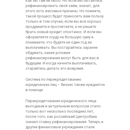
Как бы там ни было. Но если вы пытаетесь
рефинансировать свой займ, значит, для
этого есть весомые причины. Но помните,
такой процесс будет приносить вам пользу
только в том случае, если вы все хорошо
продумаете и просчитаете, а не решите
брать новый кредит спонтанно. И если вы
оформляете ссуду на большую суму и
понимаете, что будете не один год ее
выплачивать. Вы постарайтесь заранее
обдумать, какие условия
рефинансирования могут быть для вас в
будущем. И когда начнете выплачивать,
старайтесь делать это вовремя.
Система по перекредитованию
юридических лиц – бизнес также нуждается
в помощи
Перекредитование юридического лица
выгодным и актуальным вопросом стало
только вот несколько последних лет,
после того, как российский Центробанк
снизил ставку рефинансирования. Теперь и
другие финансовые учреждения стали