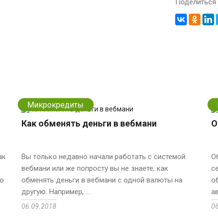
Поделиться 
Микрокредиты
Как обменять деньги в вебмани
О
ак
Вы только недавно начали работать с системой
О
вебмани или же попросту вы не знаете, как
с
ю
обменять деньги в вебмани с одной валюты на
о
другую. Например, ...
а
06.09.2018
0