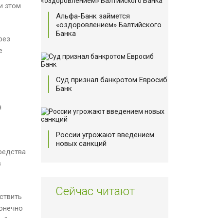
и этом
Альфа-Банк займется
«оздоровлением» Балтийского
Банка
рез
е
Суд признал банкротом Евросиб
Банк
я
России угрожают введением
новых санкций
редства
в
Сейчас читают
ствить
конечно