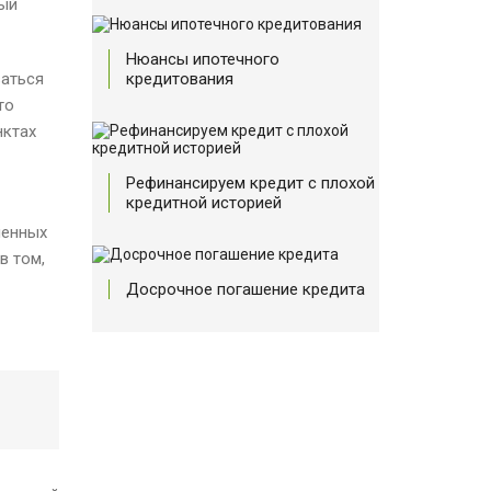
ный
Нюансы ипотечного
ваться
кредитования
то
нктах
Рефинансируем кредит с плохой
кредитной историей
менных
в том,
Досрочное погашение кредита