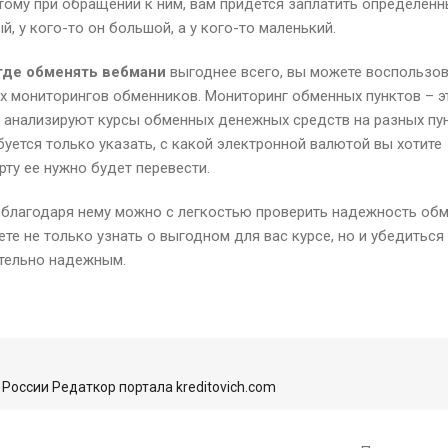
этому при обращении к ним, вам придется заплатить определен
, у кого-то он большой, а у кого-то маленький.
где обменять вебмани
выгоднее всего, вы можете воспользо
 мониторингов обменников. Мониторинг обменных пунктов – э
и анализируют курсы обменных денежных средств на разных пу
уется только указать, с какой электронной валютой вы хотите
рту ее нужно будет перевести.
о благодаря нему можно с легкостью проверить надежность об
е не только узнать о выгодном для вас курсе, но и убедиться 
ительно надежным.
России Редаткор портала kreditovich.com