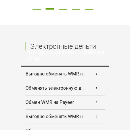
Электронные деньги
Выгодно обменять WMR на
WMZ
Выгодно обменять WMR на WMZ
Обменять электронную валюту
Обмен WMR на Payeer
Выгодно обменять WMR на WMZ очень длинный заголовок Lorem ipsum dolor sit amet, consectetur adipisicing elit. Dolorem expedita incidunt praesentium reprehenderit saepe! Beatae cum distinctio, dolore doloremque esse facilis natus nihil possimus rerum temporibus! Corporis minus tempore veniam.