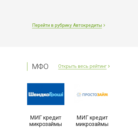
Перейти в рубрику Автокредиты
МФО
Открыть весь рейтинг
редит
Мгно
займы
кре
МИГ кредит
МИГ кредит
микрозаймы
микрозаймы